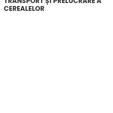
TRANSPORT ȘI PRELUCRARE A
CEREALELOR
În parteneriat cu
SILOTEKAGRO
puteți fi
siguri că veți beneficia de produse și
servicii de înaltă calitate, construite la un
standard înalt de design și siguranță.
Clienții apelează la serviciile noastre
pentru a găsi soluții pentru depozitarea ,
aerarea, transportul , curățarea și
uscarea cerealelor și a altor mărfuri vrac
fluide. Oferim o întreagă gamă de
silozuri/depozite pentru ferme sau