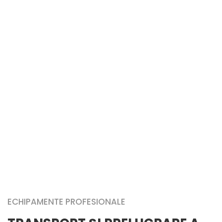
MONTARE
Echipa noastră oferă servicii profesionale
de montare a silozurilor și
echipamentelor pe care le
comercializează.
ECHIPAMENTE PROFESIONALE