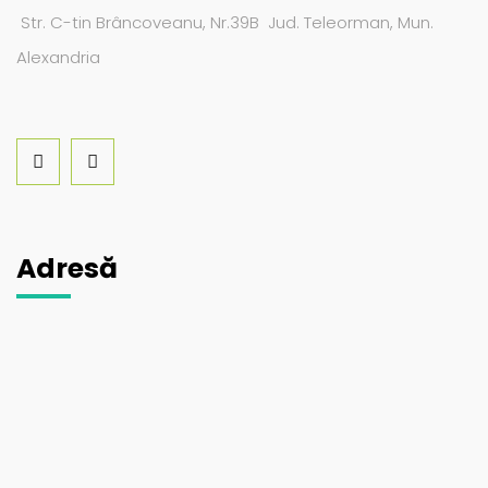
Str. C-tin Brâncoveanu, Nr.39B Jud. Teleorman, Mun.
Alexandria
Adresă