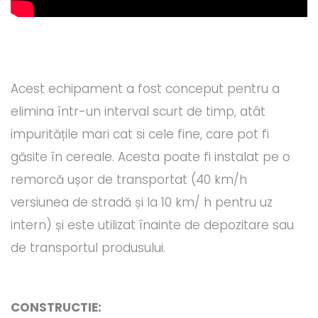
Acest echipament a fost conceput pentru a
elimina într-un interval scurt de timp, atât
impuritățile mari cat si cele fine, care pot fi
găsite în cereale. Acesta poate fi instalat pe o
remorcă ușor de transportat (40 km/h
versiunea de stradă și la 10 km/ h pentru uz
intern) și este utilizat înainte de depozitare sau
de transportul produsului.
CONSTRUCTIE: