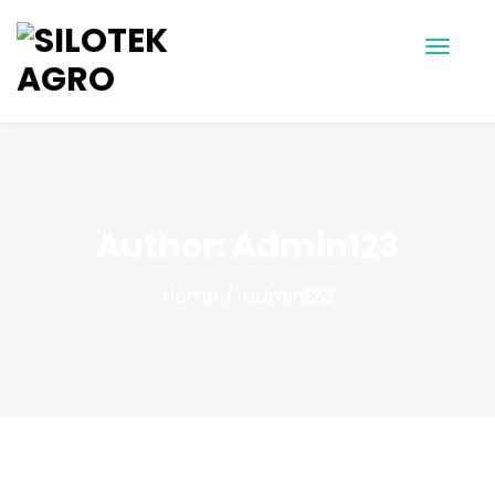
Author:
Admin123
Home
admin123